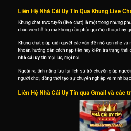
Liên Hệ Nhà Cái Uy Tín Qua Khung Live Ch
Khung chat trực tuyến (live chat) là một trong những phư
nhân viên hỗ trợ mà không cần phải gọi điện thoại hay g
Khung chat giúp giải quyết các vấn đề nhỏ gọn nhẹ và 
khoản, hướng dẫn cách nạp tiền hay kiểm tra trạng thái c
nhà cái uy tín
mọi lúc, mọi nơi.
Ngoài ra, tính năng lưu lại lịch sử trò chuyện giúp ngư
người chơi, đồng thời tạo sự chuyên nghiệp và minh bạc
Liên Hệ Nhà Cái Uy Tín qua Gmail và các t