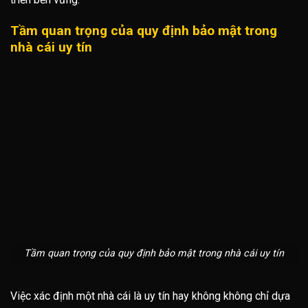
Tầm quan trọng của quy định bảo mật trong
nhà cái uy tín
Tầm quan trọng của quy định bảo mật trong nhà cái uy tín
Việc xác định một nhà cái là uy tín hay không không chỉ dựa