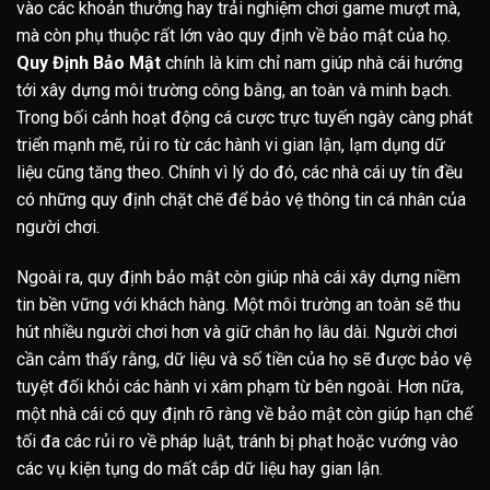
vào các khoản thưởng hay trải nghiệm chơi game mượt mà,
mà còn phụ thuộc rất lớn vào quy định về bảo mật của họ.
Quy Định Bảo Mật
chính là kim chỉ nam giúp nhà cái hướng
tới xây dựng môi trường công bằng, an toàn và minh bạch.
Trong bối cảnh hoạt động cá cược trực tuyến ngày càng phát
triển mạnh mẽ, rủi ro từ các hành vi gian lận, lạm dụng dữ
liệu cũng tăng theo. Chính vì lý do đó, các nhà cái uy tín đều
có những quy định chặt chẽ để bảo vệ thông tin cá nhân của
người chơi.
Ngoài ra, quy định bảo mật còn giúp nhà cái xây dựng niềm
tin bền vững với khách hàng. Một môi trường an toàn sẽ thu
hút nhiều người chơi hơn và giữ chân họ lâu dài. Người chơi
cần cảm thấy rằng, dữ liệu và số tiền của họ sẽ được bảo vệ
tuyệt đối khỏi các hành vi xâm phạm từ bên ngoài. Hơn nữa,
một nhà cái có quy định rõ ràng về bảo mật còn giúp hạn chế
tối đa các rủi ro về pháp luật, tránh bị phạt hoặc vướng vào
các vụ kiện tụng do mất cắp dữ liệu hay gian lận.