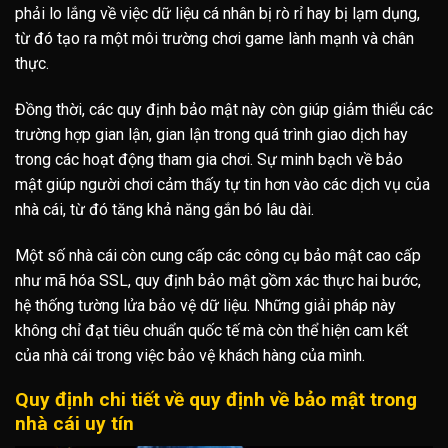
phải lo lắng về việc dữ liệu cá nhân bị rò rỉ hay bị lạm dụng,
từ đó tạo ra một môi trường chơi game lành mạnh và chân
thực.
Đồng thời, các quy định bảo mật này còn giúp giảm thiểu các
trường hợp gian lận, gian lận trong quá trình giao dịch hay
trong các hoạt động tham gia chơi. Sự minh bạch về bảo
mật giúp người chơi cảm thấy tự tin hơn vào các dịch vụ của
nhà cái, từ đó tăng khả năng gắn bó lâu dài.
Một số nhà cái còn cung cấp các công cụ bảo mật cao cấp
như mã hóa SSL, quy định bảo mật gồm xác thực hai bước,
hệ thống tường lửa bảo vệ dữ liệu. Những giải pháp này
không chỉ đạt tiêu chuẩn quốc tế mà còn thể hiện cam kết
của nhà cái trong việc bảo vệ khách hàng của mình.
Quy định chi tiết về quy định về bảo mật trong
nhà cái uy tín