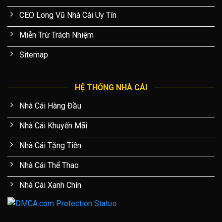
CEO Long Vũ Nhà Cái Uy Tín
Miễn Trừ Trách Nhiệm
Sitemap
HỆ THỐNG NHÀ CÁI
Nhà Cái Hàng Đầu
Nhà Cái Khuyến Mãi
Nhà Cái Tặng Tiền
Nhà Cái Thể Thao
Nhà Cái Xanh Chín