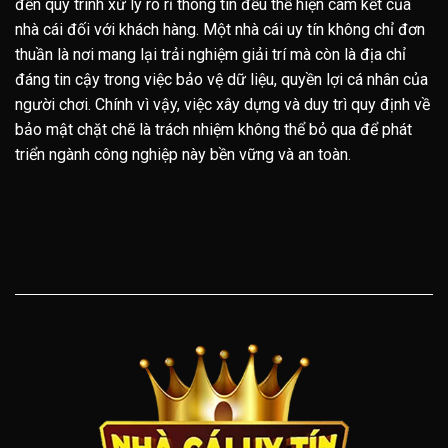
đến quy trình xử lý rò rỉ thông tin đều thể hiện cam kết của
nhà cái đối với khách hàng. Một nhà cái uy tín không chỉ đơn
thuần là nơi mang lại trải nghiệm giải trí mà còn là địa chỉ
đáng tin cậy trong việc bảo vệ dữ liệu, quyền lợi cá nhân của
người chơi. Chính vì vậy, việc xây dựng và duy trì quy định về
bảo mật chặt chẽ là trách nhiệm không thể bỏ qua để phát
triển ngành công nghiệp này bền vững và an toàn.