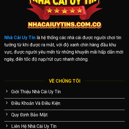
Nhà Cái Uy Tín
là hệ thống các nhà cái được người chơi tin
tưởng từ khi được ra mắt, với độ xanh chín hàng đầu khu
vực, được người yêu mến từ những khuyến mãi hấp dẫn mới
ngày, đến tốc độ nạp/rút cực nhanh chóng.
VỀ CHÚNG TÔI
Giới Thiệu Nhà Cái Uy Tín
Điều Khoản Và Điều Kiện
Quy Định Bảo Mật
Liên Hệ Nhà Cái Uy Tín