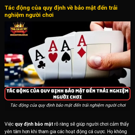
Tác động của quy định về bảo mật đến trải
nghiệm người chơi
Tác động của quy định bảo mật đến trải nghiệm người chơi
Việc
quy định bảo mật
rõ ràng sẽ giúp người chơi cảm thấy
yên tâm hơn khi tham gia các hoạt động cá cược. Họ không