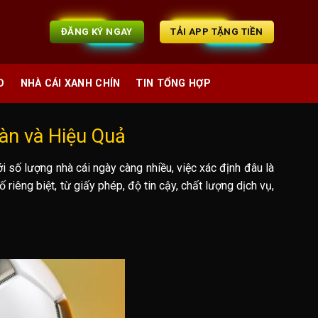
ĐĂNG KÝ NGAY
TẢI APP TẶNG TIỀN
O
NHÀ CÁI XANH CHÍN
TIN TỔNG HỢP
àn và Hiệu Quả
ới số lượng nhà cái ngày càng nhiều, việc xác định đâu là
riêng biệt, từ giấy phép, độ tin cậy, chất lượng dịch vụ,