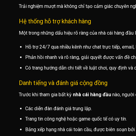
Trải nghiệm mượt mà không chỉ tạo cảm giác chuyên ngh
Hệ thống hỗ trợ khách hàng
Một trong những dấu hiệu rõ ràng của nhà cái hàng đầu
Hỗ trợ 24/7 qua nhiều kênh như chat trực tiếp, email, 
Phản hồi nhanh và rõ ràng, giải quyết được vấn đề c
Có trang hướng dẫn chi tiết về luật chơi, quy định và
Danh tiếng và đánh giá cộng đồng
Trước khi tham gia bất kỳ
nhà cái hàng đầu
nào, người 
Các diễn đàn đánh giá trung lập.
Trang tin công nghệ hoặc game quốc tế có uy tín.
Bảng xếp hạng nhà cái toàn cầu, được biên soạn bởi 