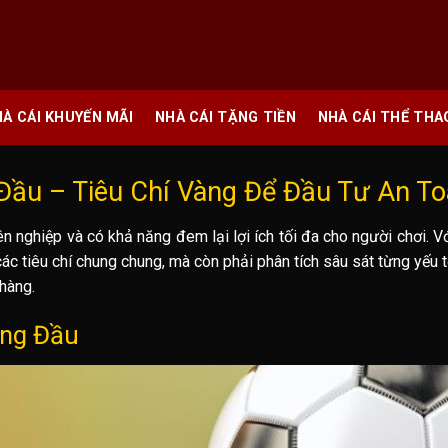
À CÁI KHUYẾN MÃI
NHÀ CÁI TẶNG TIỀN
NHÀ CÁI THỂ THA
Đầu – Tiêu Chí Vàng Để Đầu Tư An To
yên nghiệp và có khả năng đem lại lợi ích tối đa cho người chơi. V
c tiêu chí chung chung, mà còn phải phân tích sâu sát từng yếu tố 
 hàng.
àng Đầu