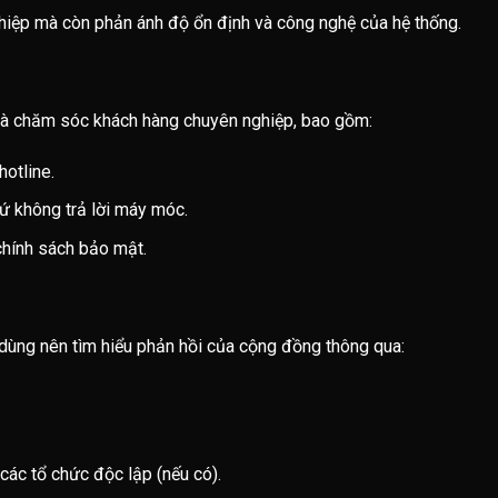
iệp mà còn phản ánh độ ổn định và công nghệ của hệ thống.
 là chăm sóc khách hàng chuyên nghiệp, bao gồm:
hotline.
hứ không trả lời máy móc.
 chính sách bảo mật.
dùng nên tìm hiểu phản hồi của cộng đồng thông qua:
các tổ chức độc lập (nếu có).