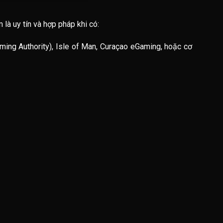
là uy tín và hợp pháp khi có:
ming Authority), Isle of Man, Curaçao eGaming, hoặc cơ