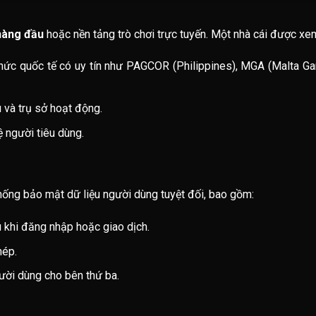
hàng đầu
hoặc nền tảng trò chơi trực tuyến. Một nhà cái được xem 
hức quốc tế có uy tín như PAGCOR (Philippines), MGA (Malta Ga
 và trụ sở hoạt động.
ệ người tiêu dùng.
ống bảo mật dữ liệu người dùng tuyệt đối, bao gồm:
 khi đăng nhập hoặc giao dịch.
hép.
gười dùng cho bên thứ ba.