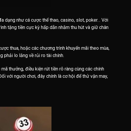
đa dạng như cá cược thể thao, casino, slot, poker… Với
rình tặng tiền cực kỳ hấp dẫn nhằm thu hút và giữ chân
 cược thua, hoặc các chương trình khuyến mãi theo mùa,
phải lo lắng về rủi ro tài chính.
mã thưởng, điều kiện rút tiền rõ ràng cùng các chính
ối với người chơi, đây chính là cơ hội để thử vận may,