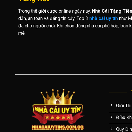
Trong thế giới cược online ngày nay,
Nhà Cái Tặng Tiề
dẫn, an toàn và đáng tin cậy. Top 3
nhà cái uy tín
như Ma
đa cho người chơi. Khi chọn đúng nhà cái phù hợp, bạn
mê.
Giới Th
Điều Kh
Quy Đị