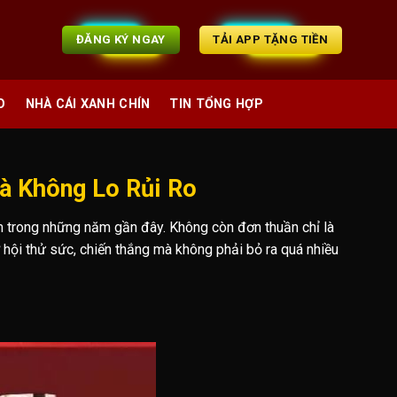
ĐĂNG KÝ NGAY
TẢI APP TẶNG TIỀN
O
NHÀ CÁI XANH CHÍN
TIN TỔNG HỢP
à Không Lo Rủi Ro
m trong những năm gần đây. Không còn đơn thuần chỉ là
 hội thử sức, chiến thắng mà không phải bỏ ra quá nhiều