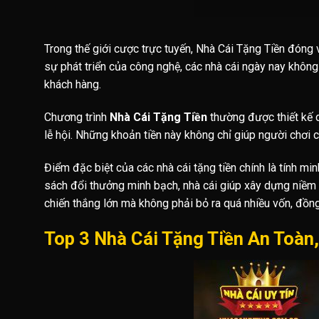
Trong thế giới cược trực tuyến, Nhà Cái Tặng Tiền đóng v
sự phát triển của công nghệ, các nhà cái ngày nay không
khách hàng.
Chương trình
Nhà Cái Tặng Tiền
thường được thiết kế d
lễ hội. Những khoản tiền này không chỉ giúp người chơi c
Điểm đặc biệt của các nhà cái tặng tiền chính là tính mi
sách đổi thưởng minh bạch, nhà cái giúp xây dựng niềm ti
chiến thắng lớn mà không phải bỏ ra quá nhiều vốn, đồng
Top 3 Nhà Cái Tặng Tiền An Toàn,