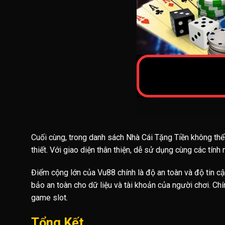
Cuối cùng, trong danh sách Nhà Cái Tặng Tiền không thể
thiết. Với giao diện thân thiện, dễ sử dụng cùng các tín
Điểm cộng lớn của Vu88 chính là độ an toàn và độ tin 
bảo an toàn cho dữ liệu và tài khoản của người chơi. Chí
game slot.
Tổng Kết