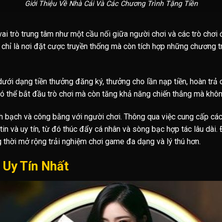
Giới Thiệu Về Nhà Cái Và Các Chương Trình Tặng Tiền
ai trò trung tâm như một cầu nối giữa người chơi và các trò chơi 
 chỉ là nơi đặt cược truyền thống mà còn tích hợp những chương t
ưới dạng tiền thưởng đăng ký, thưởng cho lần nạp tiền, hoàn trả
ó thể bắt đầu trò chơi mà còn tăng khả năng chiến thắng mà không 
nh bạch và công bằng với người chơi. Thông qua việc cung cấp các 
n và uy tín, từ đó thúc đẩy cá nhân và sòng bạc hợp tác lâu dài. Đ
 thời mở rộng trải nghiệm chơi game đa dạng và lý thú hơn.
 Uy Tín Nhất