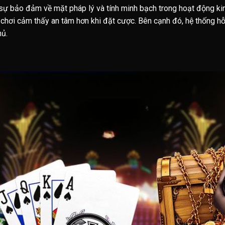
sự bảo đảm về mặt pháp lý và tính minh bạch trong hoạt động kinh
chơi cảm thấy an tâm hơn khi đặt cược. Bên cạnh đó, hệ thống h
hủ.