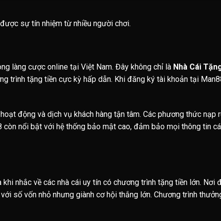
 được sự tín nhiệm từ nhiều người chơi.
ng làng cược online tại Việt Nam. Đây không chỉ là
Nhà Cái Tặng
g trình tặng tiền cực kỳ hấp dẫn. Khi đăng ký tài khoản tại Man8
oạt động và dịch vụ khách hàng tận tâm. Các phương thức nạp rú
 còn nổi bật với hệ thống bảo mật cao, đảm bảo mọi thông tin cá 
khi nhắc về các nhà cái uy tín có chương trình tặng tiền lớn. Nơi
 với số vốn nhỏ nhưng giành cơ hội thắng lớn. Chương trình thưởn