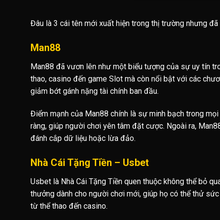
Đâu là 3 cái tên mới xuất hiện trong thị trường nhưng đã
Man88
Man88 đã vươn lên như một biểu tượng của sự uy tín tro
thao, casino đến game Slot mà còn nổi bật với các chươn
giảm bớt gánh nặng tài chính ban đầu.
Điểm mạnh của Man88 chính là sự minh bạch trong mọi h
ràng, giúp người chơi yên tâm đặt cược. Ngoài ra, Man88
đánh cắp dữ liệu hoặc lừa đảo.
Nhà Cái Tặng Tiền – Usbet
Usbet là Nhà Cái Tặng Tiền quen thuộc không thể bỏ qua 
thưởng dành cho người chơi mới, giúp họ có thể thử sức
từ thể thao đến casino.