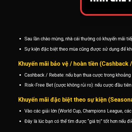
Sau lần chào mừng, nhà cái thường có khuyến mãi tiếp
Sự kiện đặc biệt theo mùa cũng được sử dụng để khuy
Khuyến mãi bảo vệ / hoàn tiền (Cashback /
Cashback / Rebate: nếu bạn thua cược trong khoảng thờ
Risk-Free Bet (cược không rủi ro): nếu cược đầu tiên
Khuyến mãi đặc biệt theo sự kiện (Season
Vào các giải lớn (World Cup, Champions League, các tr
Đây là lúc bạn có thể tìm được “giá trị” tốt hơn nếu đi