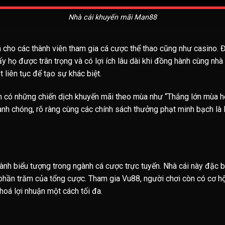
Nhà cái khuyến mãi Man88
 cho các thành viên tham gia cá cược thể thao cũng như casino. Đ
y họ được trân trọng và có lợi ích lâu dài khi đồng hành cùng nhà
 liên tục để tạo sự khác biệt.
có những chiến dịch khuyến mãi theo mùa như “Thắng lớn mùa hè”,
hanh chóng, rõ ràng cùng các chính sách thưởng phạt minh bạch là
hành biểu tượng trong ngành cá cược trực tuyến. Nhà cái này đặc 
i phần trăm của tổng cược. Tham gia Vu88, người chơi còn có cơ h
hoá lợi nhuận một cách tối đa.