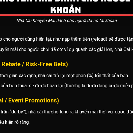
Nhà Cái Khuyến Mãi dành cho người đã có tài khoản
 cho người dùng hiện tại, như nạp thêm tiền (reload) sẽ được tặ
ến mãi cho người chơi đã có: ví dụ quanh các giải lớn, Nhà Cái 
 Rebate / Risk-Free Bets)
i gian xác định, nhà cái trả lại một phần (%) tổn thất của bạn.
 của bạn thua, sẽ được hoàn lại (thường là dưới dạng cược miễn p
al / Event Promotions)
ận “derby”), nhà cái thường tung ra khuyến mãi thời vụ: cược đặc 
ều kiện rõ ràng.