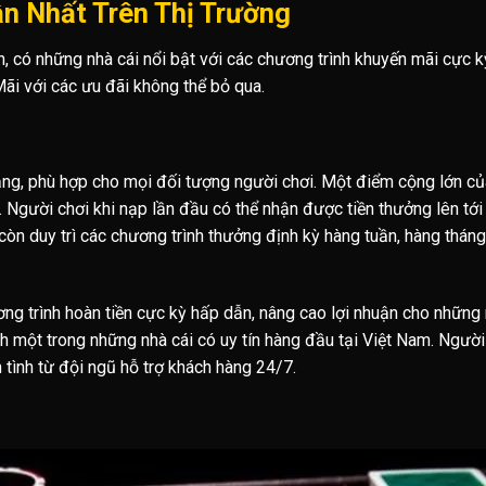
n Nhất Trên Thị Trường
, có những nhà cái nổi bật với các chương trình khuyến mãi cực kỳ
ãi với các ưu đãi không thể bỏ qua.
ạng, phù hợp cho mọi đối tượng người chơi. Một điểm cộng lớn c
. Người chơi khi nạp lần đầu có thể nhận được tiền thưởng lên tớ
còn duy trì các chương trình thưởng định kỳ hàng tuần, hàng thá
g trình hoàn tiền cực kỳ hấp dẫn, nâng cao lợi nhuận cho những
nh một trong những nhà cái có uy tín hàng đầu tại Việt Nam. Ng
ình từ đội ngũ hỗ trợ khách hàng 24/7.