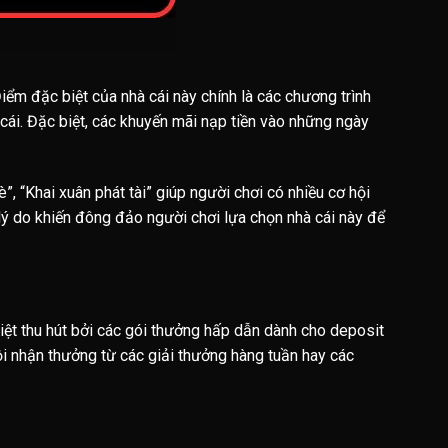
iểm đặc biệt của nhà cái này chính là các chương trình
 cái. Đặc biệt, các khuyến mãi nạp tiền vào những ngày
 “Khai xuân phát tài” giúp người chơi có nhiều cơ hội
 lý do khiến đông đảo người chơi lựa chọn nhà cái này để
biệt thu hút bởi các gói thưởng hấp dẫn dành cho deposit
ội nhận thưởng từ các giải thưởng hàng tuần hay các