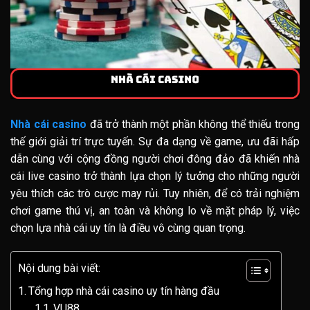
Nhà cái casino
đã trở thành một phần không thể thiếu trong
thế giới giải trí trực tuyến. Sự đa dạng về game, ưu đãi hấp
dẫn cùng với cộng đồng người chơi đông đảo đã khiến nhà
cái live casino trở thành lựa chọn lý tưởng cho những người
yêu thích các trò cược may rủi. Tuy nhiên, để có trải nghiệm
chơi game thú vị, an toàn và không lo về mặt pháp lý, việc
chọn lựa nhà cái uy tín là điều vô cùng quan trọng.
Nội dung bài viết:
Tổng hợp nhà cái casino uy tín hàng đầu
VU88