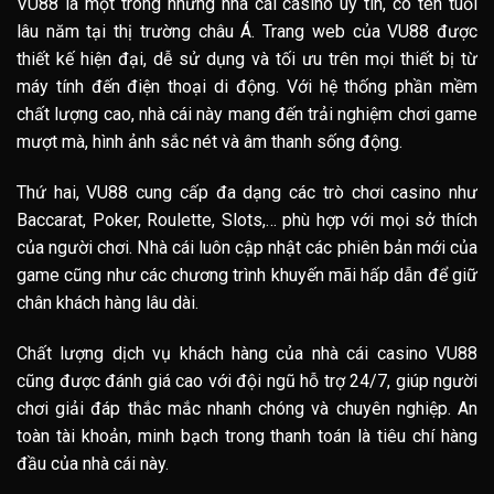
VU88 là một trong những nhà cái casino uy tín, có tên tuổi
lâu năm tại thị trường châu Á. Trang web của VU88 được
thiết kế hiện đại, dễ sử dụng và tối ưu trên mọi thiết bị từ
máy tính đến điện thoại di động. Với hệ thống phần mềm
chất lượng cao, nhà cái này mang đến trải nghiệm chơi game
mượt mà, hình ảnh sắc nét và âm thanh sống động.
Thứ hai, VU88 cung cấp đa dạng các trò chơi casino như
Baccarat, Poker, Roulette, Slots,… phù hợp với mọi sở thích
của người chơi. Nhà cái luôn cập nhật các phiên bản mới của
game cũng như các chương trình khuyến mãi hấp dẫn để giữ
chân khách hàng lâu dài.
Chất lượng dịch vụ khách hàng của nhà cái casino VU88
cũng được đánh giá cao với đội ngũ hỗ trợ 24/7, giúp người
chơi giải đáp thắc mắc nhanh chóng và chuyên nghiệp. An
toàn tài khoản, minh bạch trong thanh toán là tiêu chí hàng
đầu của nhà cái này.