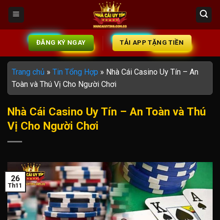
Skip
to
content
ĐĂNG KÝ NGAY
TẢI APP TẶNG TIỀN
Trang chủ
»
Tin Tổng Hợp
»
Nhà Cái Casino Uy Tín – An
Toàn và Thú Vị Cho Người Chơi
Nhà Cái Casino Uy Tín – An Toàn và Thú
Vị Cho Người Chơi
26
Th11