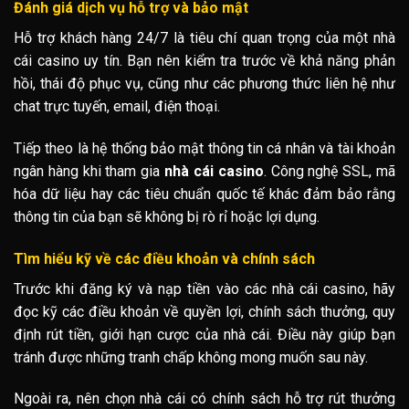
Đánh giá dịch vụ hỗ trợ và bảo mật
Hỗ trợ khách hàng 24/7 là tiêu chí quan trọng của một nhà
cái casino uy tín. Bạn nên kiểm tra trước về khả năng phản
hồi, thái độ phục vụ, cũng như các phương thức liên hệ như
chat trực tuyến, email, điện thoại.
Tiếp theo là hệ thống bảo mật thông tin cá nhân và tài khoản
ngân hàng khi tham gia
nhà cái casino
. Công nghệ SSL, mã
hóa dữ liệu hay các tiêu chuẩn quốc tế khác đảm bảo rằng
thông tin của bạn sẽ không bị rò rỉ hoặc lợi dụng.
Tìm hiểu kỹ về các điều khoản và chính sách
Trước khi đăng ký và nạp tiền vào các nhà cái casino, hãy
đọc kỹ các điều khoản về quyền lợi, chính sách thưởng, quy
định rút tiền, giới hạn cược của nhà cái. Điều này giúp bạn
tránh được những tranh chấp không mong muốn sau này.
Ngoài ra, nên chọn nhà cái có chính sách hỗ trợ rút thưởng