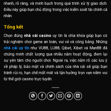
nhanh, rõ ràng, và minh bạch trong quá trình xử lý giao dịch.
Điều này giúp bạn chủ động trong việc kiểm soát tài chính cá
nhân.
Tổng kết
Chọn đúng
nhà cái casino
uy tín là chìa khóa giúp bạn có
trải nghiệm chơi game an toàn, vui vẻ và công bằng. Những
nhà cái uy tín
như VU88, LU88, Qibet, Xibet và Man88 đã
chứng minh chất lượng qua nhiều năm hoạt động, đem lại
sự yên tâm cho người chơi. Ngoài ra, việc nắm rõ các lưu ý
về pháp lý, bảo mật và chính sách của nhà cái sẽ giúp bạn
tránh rủi ro, hạn chế mất mát và tận hưởng trọn vẹn niềm vui
từ thế giới casino trực tuyến.