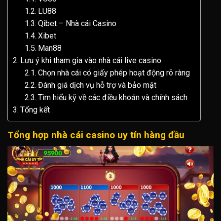
LU88
Qibet – Nhà cái Casino
Xibet
Man88
Lưu ý khi tham gia vào nhà cái live casino
Chọn nhà cái có giấy phép hoạt động rõ ràng
Đánh giá dịch vụ hỗ trợ và bảo mật
Tìm hiểu kỹ về các điều khoản và chính sách
Tổng kết
Tổng hợp nhà cái casino uy tín hàng đầu