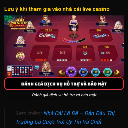
Lưu ý khi tham gia vào nhà cái live casino
Đánh giá dịch vụ hỗ trợ và bảo mật
Xem thêm:
Nhà Cái Lô Đề – Dẫn Đầu Thị
Trường Cá Cược Với Uy Tín Và Chất