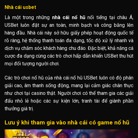
Nhà cái usbet
Là một trong những
nhà cái nổ hũ
nổi tiếng tại châu Á,
USBet luôn đặt sự an toàn, minh bạch và công bằng lên
hàng đầu. Nhà cái này sở hữu giấy phép hoạt động quốc tế
rõ ràng, hệ thống thanh toán đa dạng, tốc độ xử lý nhanh và
dịch vụ chăm sóc khách hàng chu đáo. Đặc biệt, khả năng cá
cược đa dạng cùng các trò chơi hấp dẫn khiến USBet thu hút
mọi đối tượng người chơi.
Các trò chơi nổ hũ của nhà cái nổ hũ USBet luôn có độ phân
giải cao, âm thanh sống động, mang lại cảm giác chân thực
như chơi tại casino thật. Người chơi có thể tham gia các giải
đấu nhỏ lẻ hoặc các sự kiện lớn, tranh tài để giành phần
thưởng giá trị.
Lưu ý khi tham gia vào nhà cái có game nổ hũ