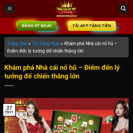
Skip
to
content
ĐĂNG KÝ NGAY
TẢI APP TẶNG TIỀN
Trang chủ
»
Tin Tổng Hợp
»
Khám phá Nhà cái nổ hũ –
Điểm đến lý tưởng để chiến thắng lớn
Khám phá Nhà cái nổ hũ – Điểm đến lý
tưởng để chiến thắng lớn
27
Th11