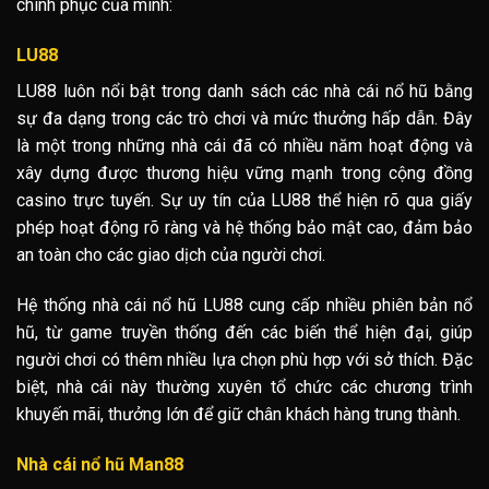
chinh phục của mình:
LU88
LU88 luôn nổi bật trong danh sách các nhà cái nổ hũ bằng
sự đa dạng trong các trò chơi và mức thưởng hấp dẫn. Đây
là một trong những nhà cái đã có nhiều năm hoạt động và
xây dựng được thương hiệu vững mạnh trong cộng đồng
casino trực tuyến. Sự uy tín của LU88 thể hiện rõ qua giấy
phép hoạt động rõ ràng và hệ thống bảo mật cao, đảm bảo
an toàn cho các giao dịch của người chơi.
Hệ thống nhà cái nổ hũ LU88 cung cấp nhiều phiên bản nổ
hũ, từ game truyền thống đến các biến thể hiện đại, giúp
người chơi có thêm nhiều lựa chọn phù hợp với sở thích. Đặc
biệt, nhà cái này thường xuyên tổ chức các chương trình
khuyến mãi, thưởng lớn để giữ chân khách hàng trung thành.
Nhà cái nổ hũ Man88