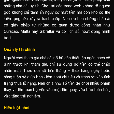
những nhà cái uy tín. Chơi tại các trang web không rõ nguồn
gốc không chỉ tiềm ẩn nguy cơ mất tiền mà còn khó có thể
kiện tụng nếu xảy ra tranh chấp. Nên ưu tiên những nhà cái
có giấy phép từ những cơ quan được công nhận như
Curacao, Malta hay Gibraltar và có lịch sử hoạt động minh
bạch.
Quản lý tài chính
Người chơi tham gia nhà cái nổ hũ cần thiết lập ngân sách cố
định trước khi tham gia, chỉ sử dụng số tiền có thể chấp
nhận mất. Theo dõi số tiền thắng – thua hàng ngày hoặc
hàng tuần sẽ giúp bạn kiểm soát chi tiêu và tránh rơi vào tình
trạng thua lỗ nặng. Nên chia nhỏ số tiền để chơi nhiều phiên
thay vì dồn toàn bộ vốn vào một lần quay, vừa bảo toàn tiền,
vừa tăng trải nghiệm.
Hiểu luật chơi