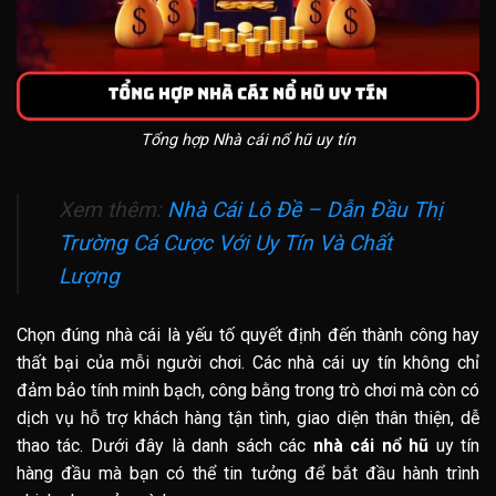
Tổng hợp Nhà cái nổ hũ uy tín
Xem thêm:
Nhà Cái Lô Đề – Dẫn Đầu Thị
Trường Cá Cược Với Uy Tín Và Chất
Lượng
Chọn đúng nhà cái là yếu tố quyết định đến thành công hay
thất bại của mỗi người chơi. Các nhà cái uy tín không chỉ
đảm bảo tính minh bạch, công bằng trong trò chơi mà còn có
dịch vụ hỗ trợ khách hàng tận tình, giao diện thân thiện, dễ
thao tác. Dưới đây là danh sách các
nhà cái nổ hũ
uy tín
hàng đầu mà bạn có thể tin tưởng để bắt đầu hành trình