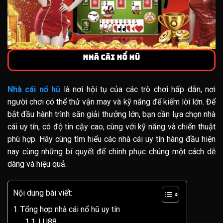
Nhà cái nổ hũ
là nơi hội tụ của các trò chơi hấp dẫn, nơi
người chơi có thể thử vận may và kỹ năng để kiếm lời lớn. Để
bắt đầu hành trình săn giải thưởng lớn, bạn cần lựa chọn nhà
cái uy tín, có độ tin cậy cao, cùng với kỹ năng và chiến thuật
phù hợp. Hãy cùng tìm hiểu các nhà cái uy tín hàng đầu hiện
nay cùng những bí quyết để chinh phục chúng một cách dễ
dàng và hiệu quả.
Nội dung bài viết:
Tổng hợp nhà cái nổ hũ uy tín
LU88