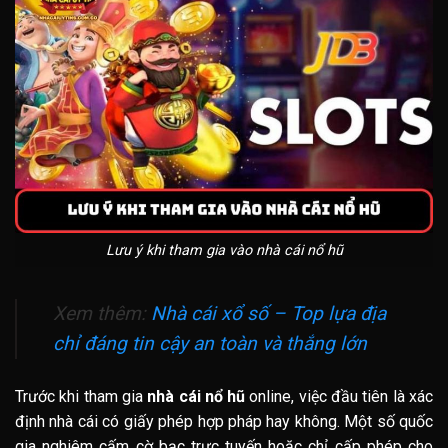
Lưu ý khi tham gia vào nhà cái nổ hũ
Xem thêm:
Nhà cái xổ số – Top lựa địa
chỉ đáng tin cậy an toàn và thắng lớn
Trước khi tham gia
nhà cái nổ hũ
online, việc đầu tiên là xác
định nhà cái có giấy phép hợp pháp hay không. Một số quốc
gia nghiêm cấm cờ bạc trực tuyến hoặc chỉ cấp phép cho